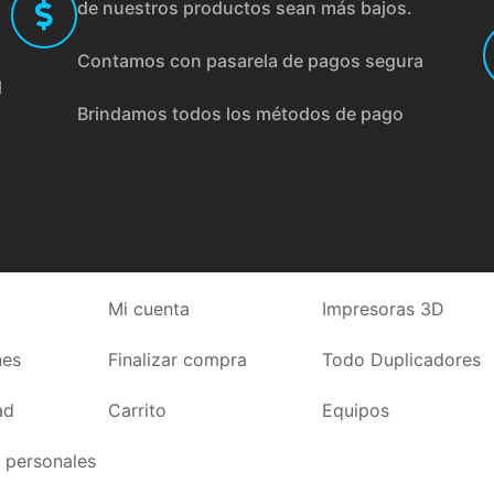
de nuestros productos sean más bajos.
Contamos con pasarela de pagos segura
l
Brindamos todos los métodos de pago
Mi cuenta
Impresoras 3D
nes
Finalizar compra
Todo Duplicadores
ad
Carrito
Equipos
 personales