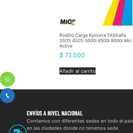
Rodillo Carga Kyocera TASKalfa
3501i 4501i 5500i 6500i 8000i Mic
Active
$
72.000
Añadir al carrito
ENVÍOS
A NIVEL NACIONAL
Contamos con diferentes sedes en todo el paí
en las ciudades donde no tenemos sede