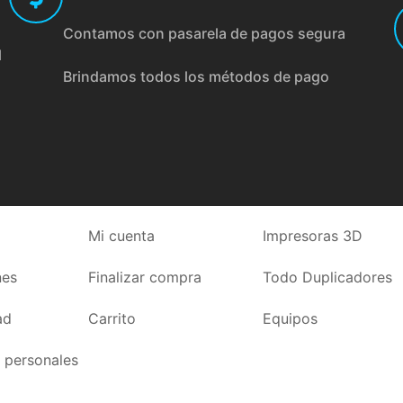
Contamos con pasarela de pagos segura
l
Brindamos todos los métodos de pago
Mi cuenta
Impresoras 3D
nes
Finalizar compra
Todo Duplicadores
ad
Carrito
Equipos
 personales