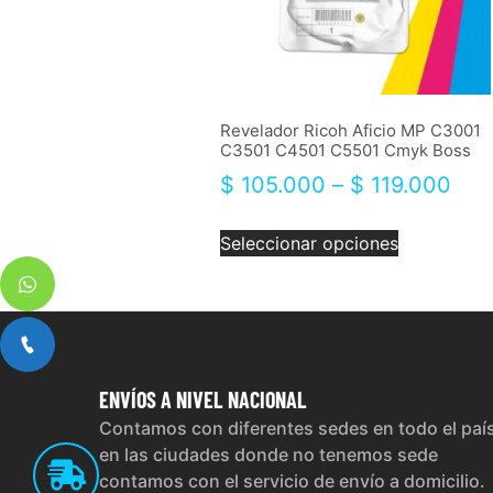
Revelador Ricoh Aficio MP C3001
C3501 C4501 C5501 Cmyk Boss
$
105.000
–
$
119.000
Seleccionar opciones
ENVÍOS
A NIVEL NACIONAL
Contamos con diferentes sedes en todo el paí
en las ciudades donde no tenemos sede
contamos con el servicio de envío a domicilio.