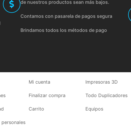
de nuestros productos sean más bajos.
Contamos con pasarela de pagos segura
l
Brindamos todos los métodos de pago
Mi cuenta
Impresoras 3D
nes
Finalizar compra
Todo Duplicadores
ad
Carrito
Equipos
 personales