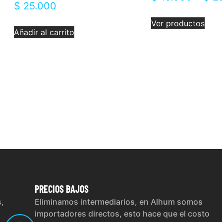
$
25.000
Ver productos
Añadir al carrito
PRECIOS
BAJOS
s,
Eliminamos intermediarios, en Alhum somos
importadores directos, esto hace que el costo