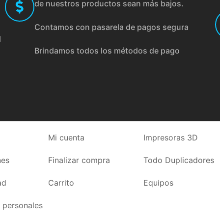
de nuestros productos sean más bajos.
Contamos con pasarela de pagos segura
l
Brindamos todos los métodos de pago
Mi cuenta
Impresoras 3D
nes
Finalizar compra
Todo Duplicadores
ad
Carrito
Equipos
 personales