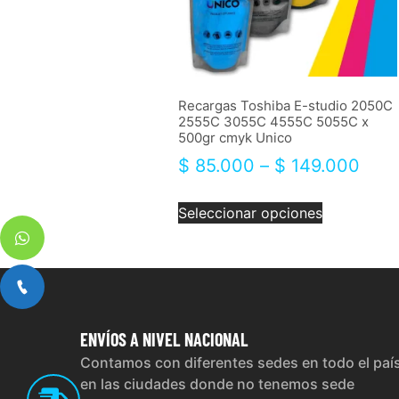
Recargas Toshiba E-studio 2050C
2555C 3055C 4555C 5055C x
500gr cmyk Unico
$
85.000
–
$
149.000
Seleccionar opciones
ENVÍOS
A NIVEL NACIONAL
Contamos con diferentes sedes en todo el paí
en las ciudades donde no tenemos sede