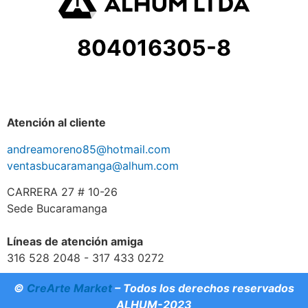
804016305-8
Atención al cliente
andreamoreno85@hotmail.com
ventasbucaramanga@alhum.com
CARRERA 27 # 10-26
Sede Bucaramanga
Líneas de atención amiga
316 528 2048 - 317 433 0272
©
CreArte Market
– Todos los derechos reservados
ALHUM-2023