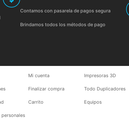
Contamos con pasarela de pagos segura
l
Brindamos todos los métodos de pago
Mi cuenta
Impresoras 3D
nes
Finalizar compra
Todo Duplicadores
ad
Carrito
Equipos
 personales