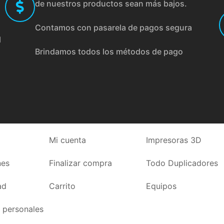
de nuestros productos sean más bajos.
Contamos con pasarela de pagos segura
l
Brindamos todos los métodos de pago
Mi cuenta
Impresoras 3D
nes
Finalizar compra
Todo Duplicadores
ad
Carrito
Equipos
 personales