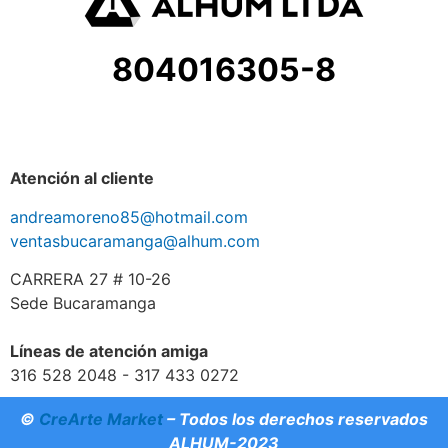
804016305-8
Atención al cliente
andreamoreno85@hotmail.com
ventasbucaramanga@alhum.com
CARRERA 27 # 10-26
Sede Bucaramanga
Líneas de atención amiga
316 528 2048 - 317 433 0272
©
CreArte Market
– Todos los derechos reservados
ALHUM-2023