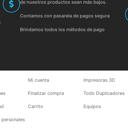
de nuestros productos sean más bajos.
Contamos con pasarela de pagos segura
l
Brindamos todos los métodos de pago
Mi cuenta
Impresoras 3D
nes
Finalizar compra
Todo Duplicadores
ad
Carrito
Equipos
 personales