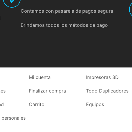
Contamos con pasarela de pagos segura
l
Brindamos todos los métodos de pago
Mi cuenta
Impresoras 3D
nes
Finalizar compra
Todo Duplicadores
ad
Carrito
Equipos
 personales