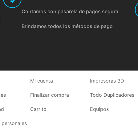
Contamos con pasarela de pagos segura
l
Brindamos todos los métodos de pago
Mi cuenta
Impresoras 3D
nes
Finalizar compra
Todo Duplicadores
ad
Carrito
Equipos
 personales