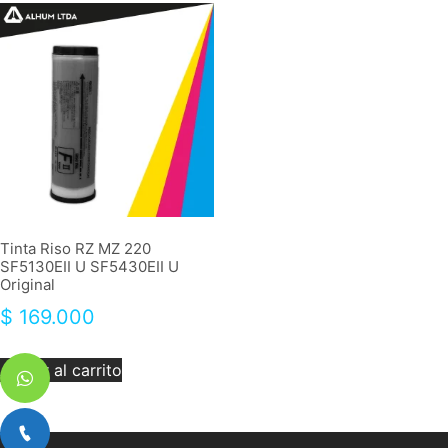
Tinta Riso RZ MZ 220
SF5130EII U SF5430EII U
Original
$
169.000
Añadir al carrito