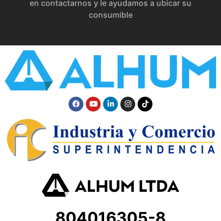
en contactarnos y le ayudamos a ubicar su
consumible
804016305-8