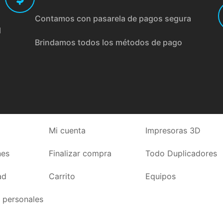
Contamos con pasarela de pagos segura
l
Brindamos todos los métodos de pago
Mi cuenta
Impresoras 3D
nes
Finalizar compra
Todo Duplicadores
ad
Carrito
Equipos
 personales