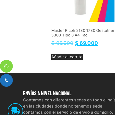
Master Ricoh 2130 1730 Gestetner
5303 Tipo 8 A4 Tao
$
95.000
$
69.000
Añadir al carrito
ENVÍOS
A NIVEL NACIONAL
Contamos con diferentes sedes en todo el paí
en las ciudades donde no tenemos sede
contamos con el servicio de envío a domicilio.