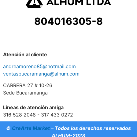
804016305-8
Atención al cliente
andreamoreno85@hotmail.com
ventasbucaramanga@alhum.com
CARRERA 27 # 10-26
Sede Bucaramanga
Líneas de atención amiga
316 528 2048 - 317 433 0272
©
CreArte Market
– Todos los derechos reservados
ALHUM-2023