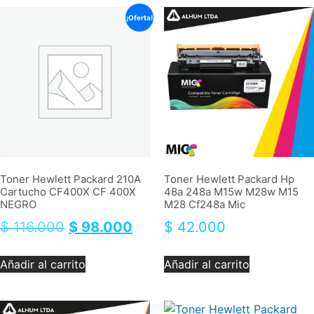
¡Oferta!
Toner Hewlett Packard 210A
Toner Hewlett Packard Hp
Cartucho CF400X CF 400X
48a 248a M15w M28w M15
NEGRO
M28 Cf248a Mic
$
116.000
$
98.000
$
42.000
Añadir al carrito
Añadir al carrito