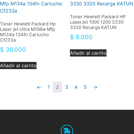
Toner Hewlett Packard HP
LaserJet 1000 1200 3330
Toner Hewlett Packard Hp
3320 Recarga KATUN
Laser jet Ultra M106w Mfp
M134a 134fn Cartucho
$
8.000
Cf233a
$
36.000
Añadir al carrito
Añadir al carrito
←
1
2
3
4
5
→