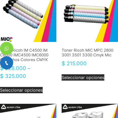
Toner Ricoh IM C4500 IM
Toner Ricoh MIC MPC 2800
C6000 IMC4500 IMC6000
3001 3501 3300 Cmyk Mic
Cartuchos Colores CMYK
$
215.000
$
228.000
–
$
325.000
Seleccionar opciones
Seleccionar opciones