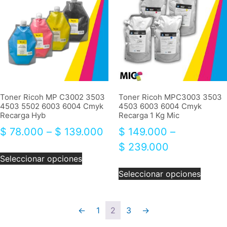
Toner Ricoh MP C3002 3503
Toner Ricoh MPC3003 3503
4503 5502 6003 6004 Cmyk
4503 6003 6004 Cmyk
Recarga Hyb
Recarga 1 Kg Mic
$
78.000
–
$
139.000
$
149.000
–
$
239.000
Seleccionar opciones
Seleccionar opciones
←
1
2
3
→